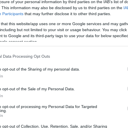
losure of your personal information by third parties on the IAB’s list of
εξελίξεων.
. This information may also be disclosed by us to third parties on the
IA
Participants
that may further disclose it to other third parties.
 that this website/app uses one or more Google services and may gath
including but not limited to your visit or usage behaviour. You may click 
 to Google and its third-party tags to use your data for below specifi
ogle consent section.
l Data Processing Opt Outs
o opt-out of the Sharing of my personal data.
In
 κοινότητας
o opt-out of the Sale of my Personal Data.
In
 για το Ηλεκτρονικό Εμπόριο, το
to opt-out of processing my Personal Data for Targeted
ing.
ικής
In
o opt-out of Collection, Use, Retention, Sale, and/or Sharing