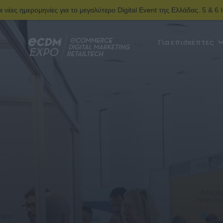
ς για το μεγαλύτερο Digital Event της Ελλάδας. 5 & 6 Ιουνίου | Ολυ
Για επισκέπτες