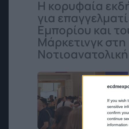
Η κορυφαία εκ
για επαγγελματί
Εμπορίου και το
Μάρκετινγκ στη
Νοτιοανατολικ
ecdmexpo
If you wish 
sensitive in
confirm you
continue se
information 