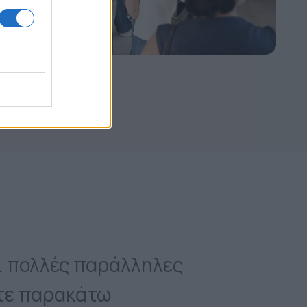
ι πολλές παράλληλες
ίτε παρακάτω