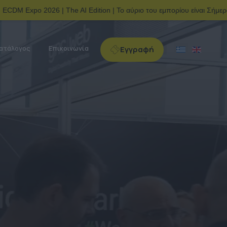
| The AI Edition | Το αύριο του εμπορίου είναι Σήμερα!
Νέος 
Επιλέξτε τη 
ατάλογος
Επικοινωνία
Εγγραφή