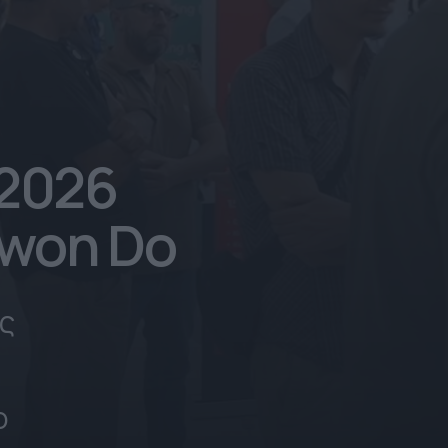
 2026
Kwon Do
ις
ο