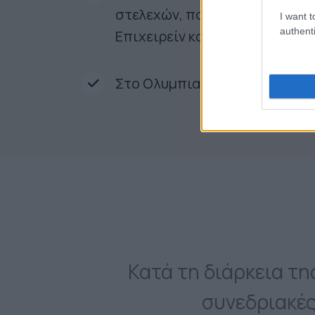
στελεχών, που αναλύουν τις τ
I want t
authenti
Επιχειρείν και τη Στρατηγική
Στο Ολυμπιακό Γήπεδο Φαλήρο
Κατά τη διάρκεια τ
συνεδριακές