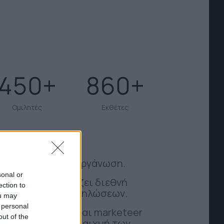
450
860
Ομιλητές
Εκθέτες
ι μία δυναμική διοργάνωση.
sonal or
θεση που συνδυάζει διεθνή
ection to
α παράλληλων εκδηλώσεων.
ou may
 personal
ου κάθε έμπορος και marketeer
out of the
 για να είναι στην αιχμή των