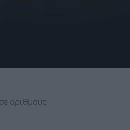
icon
icon-
Arrow-
down
 σε αριθμούς