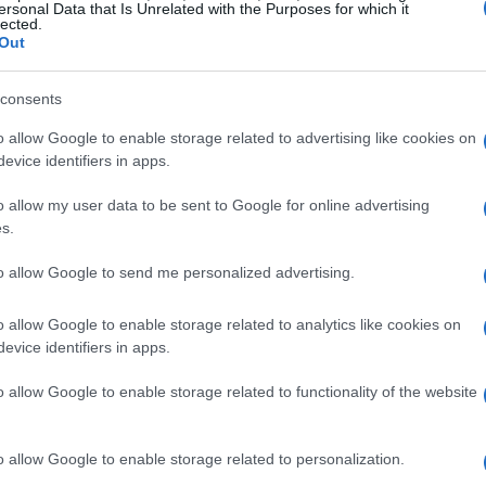
ersonal Data that Is Unrelated with the Purposes for which it
lected.
Out
Γίνε εκθέτης/χορηγός
consents
o allow Google to enable storage related to advertising like cookies on
ο εξωτερικό
evice identifiers in apps.
εσίες για το
o allow my user data to be sent to Google for online advertising
l Marketing και τις
s.
to allow Google to send me personalized advertising.
o allow Google to enable storage related to analytics like cookies on
ρους & επιχειρηματίες
evice identifiers in apps.
ροηγούμενες
o allow Google to enable storage related to functionality of the website
o allow Google to enable storage related to personalization.
τοχή κορυφαίων