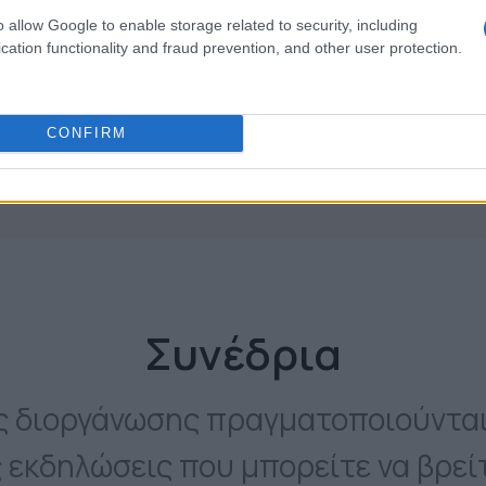
άσεις στο Ηλεκτρονικό
o allow Google to enable storage related to security, including
cation functionality and fraud prevention, and other user protection.
 Επικοινωνία
υ, "Tae Kwon Do"
CONFIRM
Συνέδρια
ης διοργάνωσης πραγματοποιούντα
 εκδηλώσεις που μπορείτε να βρε