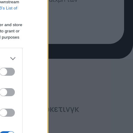
 downstream
B’s List of
er and store
to grant or
ed purposes
 Ψηφιακό Μάρκετινγκ