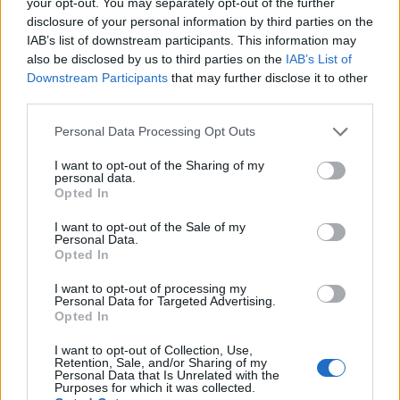
your opt-out. You may separately opt-out of the further
disclosure of your personal information by third parties on the
Dimitris Theofanous
IAB’s list of downstream participants. This information may
Managing Director, eTURN
also be disclosed by us to third parties on the
IAB’s List of
Downstream Participants
that may further disclose it to other
third parties.
June 5, 6, 2026
Please note that this website/app uses one or more Google
Personal Data Processing Opt Outs
services and may gather and store information including but
not limited to your visit or usage behaviour. You may click to
I want to opt-out of the Sharing of my
personal data.
grant or deny consent to Google and its third-party tags to
Opted In
use your data for below specified purposes in below Google
Friday, June 5, 2026
Saturday, June 6, 2026
consent section.
I want to opt-out of the Sale of my
Personal Data.
OmniCommerce
Digital Agencies Roundtable
Opted In
I want to opt-out of processing my
12:00 - 12:45
12:45 - 13
Personal Data for Targeted Advertising.
Opted In
I want to opt-out of Collection, Use,
Retention, Sale, and/or Sharing of my
Personal Data that Is Unrelated with the
Opening - Welcome remarks
Firesi
Purposes for which it was collected.