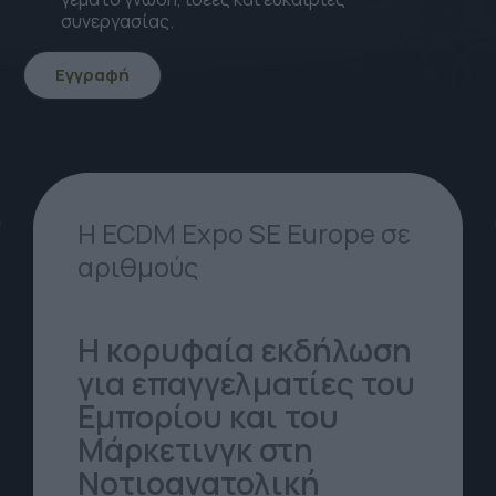
συνεργασίας.
Εγγραφή
icon
icon-
Arrow-
down
Η ECDM Expo SE Europe σε
αριθμούς
Η κορυφαία εκδήλωση
για επαγγελματίες του
Εμπορίου και του
Μάρκετινγκ στη
Νοτιοανατολική