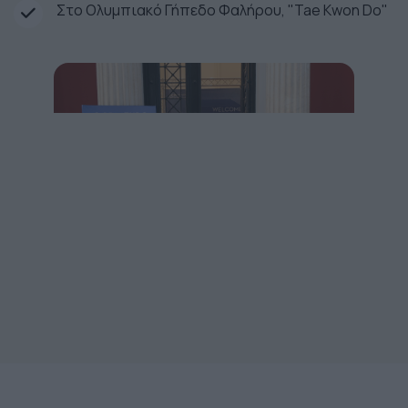
Στο Ολυμπιακό Γήπεδο Φαλήρου, "Tae Kwon Do"