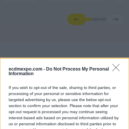
ecdmexpo.com -
Do Not Process My Personal
Information
Conference Agendas
If you wish to opt-out of the sale, sharing to third parties, or
processing of your personal or sensitive information for
Faliro Sports Pavilion — Main Stage
targeted advertising by us, please use the below opt-out
Moderators
section to confirm your selection. Please note that after your
opt-out request is processed you may continue seeing
Dimitris Mallas
interest-based ads based on personal information utilized by
Journalist CNN Greece
us or personal information disclosed to third parties prior to